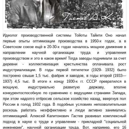
Идеолог производственной системы Тойоты Тайити Оно начал
первые опыты оптимизации производства в 1950-х годах, а в
Советском союзе ещё в 20-30-х годах началось мощное движение в
направлении научной организации труда и управления
производством и это в какое время!
Тогда заводы поднимали за счет
деревни - коллективизация крестьянства оплачивала рост
индустриализации. В годы первой пятилетки (1929- 1932) было
построено свыше 1,5 тыс. фабрик и заводов, в годы второй (1933—
1937) 4,5 тыс. В итоге к концу 1930-х гг. СССР превратился в
мощную, индустриально развитую державу, вполне
конкурентоспособную по сравнению с ведущими странами Запада,
при этом надолго отбросив сельское хозяйство назад, ввергнув пол
России в голод 1932 года. В подобных условиях
непозволительная
роскошь работать неэффективно и люди активно занимались
оптимизацией. Алексей Капитонович Гастев развивал комплексный
подход в науке о труде и управлении - прикладной "социальной
инженерии", научной организации труда. Вот, например, его 16