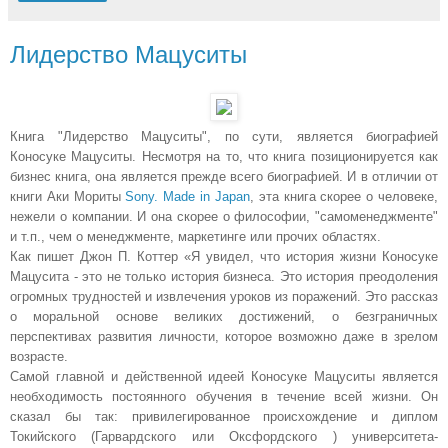
Лидерство Мацуситы
Книга "Лидерство Мацуситы", по сути, является биографией
Коносуке Мацуситы. Несмотря на то, что книга позиционируется как
бизнес книга, она является прежде всего биографией. И в отличии от
книги Аки Мориты
Sony. Made in Japan
, эта книга скорее о человеке,
нежели о компании. И она скорее о философии, "самоменеджменте"
и т.п., чем о менеджменте, маркетинге или прочих областях.
Как пишет Джон П. Коттер «Я увидел, что история жизни Коносуке
Мацусита - это не только история бизнеса. Это история преодоления
огромных трудностей и извлечения уроков из поражений. Это рассказ
о моральной основе великих достижений, о безграничных
перспективах развития личности, которое возможно даже в зрелом
возрасте.
Самой главной и действенной идеей Коносуке Мацуситы является
необходимость постоянного обучения в течение всей жизни. Он
сказал бы так: привилегированное происхождение и диплом
Токийского (Гарвардского или Оксфордского ) университета-