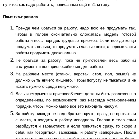
пунктов как надо работать, написанные ещё в 21-м году.
Памятка-правила
Прежде чем браться за работу, надо всю ее продумать так,
чтобы в голове окончательно сложилась модель готовой
работы и весь порядок трудовых приемов. Если все до конца
продумать нельзя, то продумать главные вехи, а первые части
работы продумать досконально.
Не браться за работу, пока не приготовлен весь рабочий
инструмент и все приспособления для работы.
На рабочем месте (станок, верстак, стол, пол, земля) не
должно быть ничего лишнего, чтобы попусту не тыкаться и не
искать нужного среди ненужного.
Весь инструмент и приспособления должны быть разложены в
определенном, по возможности раз навсегда установленном
порядке, чтобы можно было все это находить наобум.
За работу никогда не надо браться круто, сразу; не срываться
с места, а входить в работу исподволь. Голова и тело сами
разойдутся и заработают; а если приняться сразу, то скоро и
себя, как говориться, зарежешь, и работу «запорешь». После
крутого начального порыва работник скоро сдает: и сам будет