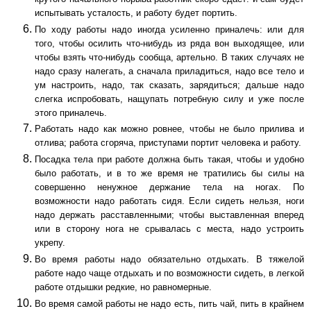
испытывать усталость, и работу будет портить.
По ходу работы надо иногда усиленно приналечь: или для
того, чтобы осилить что-нибудь из ряда вон выходящее, или
чтобы взять что-нибудь сообща, артельно. В таких случаях не
надо сразу налегать, а сначала приладиться, надо все тело и
ум настроить, надо, так сказать, зарядиться; дальше надо
слегка испробовать, нащупать потребную силу и уже после
этого приналечь.
Работать надо как можно ровнее, чтобы не было прилива и
отлива; работа сгоряча, приступами портит человека и работу.
Посадка тела при работе должна быть такая, чтобы и удобно
было работать, и в то же время не тратились бы силы на
совершенно ненужное держание тела на ногах. По
возможности надо работать сидя. Если сидеть нельзя, ноги
надо держать расставленными; чтобы выставленная вперед
или в сторону нога не срывалась с места, надо устроить
укрепу.
Во время работы надо обязательно отдыхать. В тяжелой
работе надо чаще отдыхать и по возможности сидеть, в легкой
работе отдышки редкие, но равномерные.
Во время самой работы не надо есть, пить чай, пить в крайнем