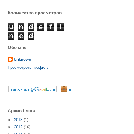
Количество просмотров
u
n
d
e
f
i
n
e
d
Обо мне
Unknown
Просмотреть профиль
Архив блога
►
2013
(1)
►
2012
(16)